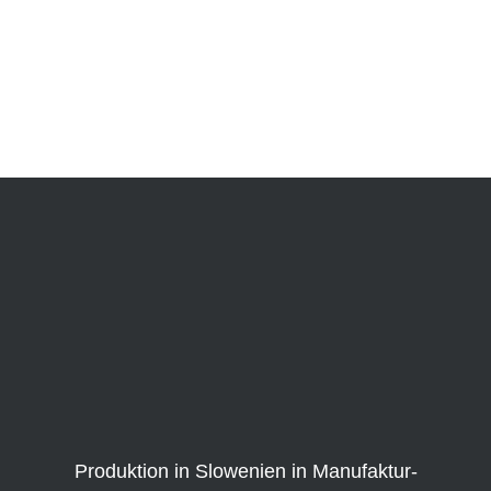
Der Premium Campervan
…mit riesiger Serienausstattung
Produktion in Slowenien in Manufaktur-