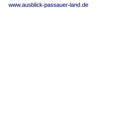
www.ausblick-passauer-land.de
Caravansalon Düsseldorf 2023
26.08. – 03.09.2023