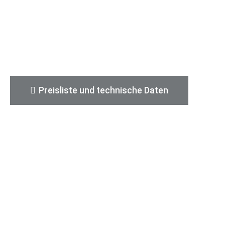
6 m oder 6,4 m Länge
Manuelles Getriebe oder Automatik
140 PS oder 180 PS Dieselmotor
Preisliste und technische Daten