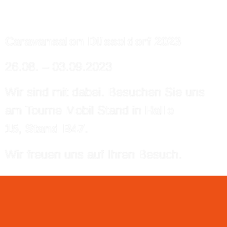
Caravansalon Düsseldorf 2023
26.08. – 03.09.2023
Wir sind mit dabei. Besuchen Sie uns
am Tourne Mobil Stand in
Halle
15
,
Stand B47
.
Wir freuen uns auf Ihren Besuch.